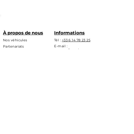
À propos de nous
Informations
Nos véhicules
Tél :
+33 6 14 78 23 25
E-mail :
Partenariats
contact@renthor.com
Laissez nous un avis
Lieu : Toulouse (nos
Nos garanties
coup de coeurs
ici
)
S'ABONNER
Abonnez-vous et obtennez une
réduction de 10€* sur nos
services.
*
valable une fois par client seulement
E-mail