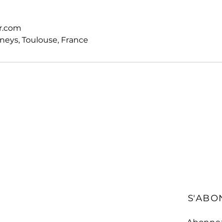
r.com
eys, Toulouse, France
S'ABO