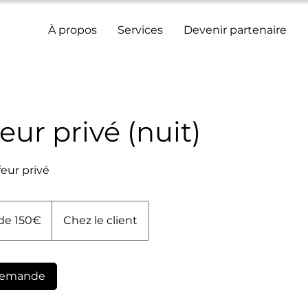
À propos
Services
Devenir partenaire
eur privé (nuit)
eur privé
 de 150€
Chez le client
demande