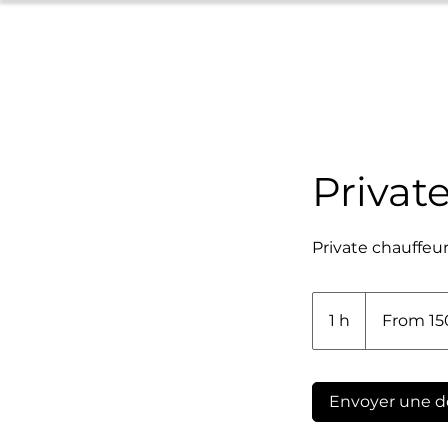
Privat
Private chauffeur
From
150€
1 h
1
From 1
Envoyer une 