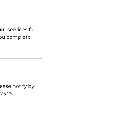
ur services for
 you complete
ease notify by
23 25