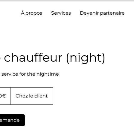
À propos
Services
Devenir partenaire
e chauffeur (night)
 service for the nightime
50€
Chez le client
demande