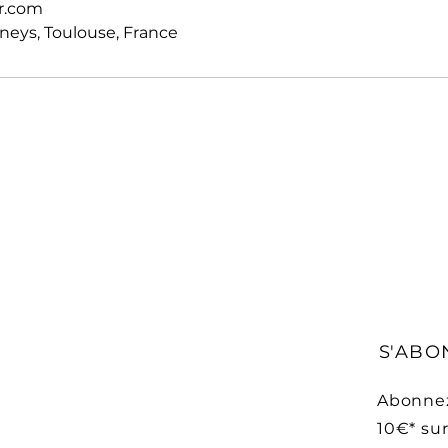
r.com
eys, Toulouse, France
S'ABO
Abonnez
10€* sur