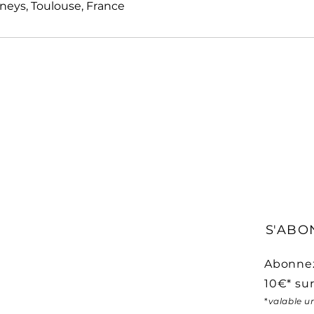
eys, Toulouse, France
S'ABO
Abonnez
10€* sur
*
valable u