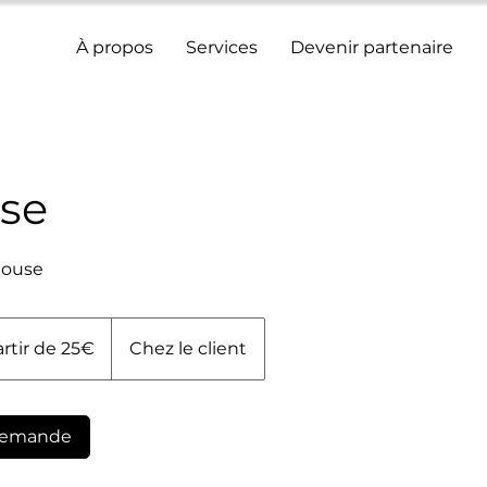
À propos
Services
Devenir partenaire
se
louse
artir de 25€
Chez le client
demande